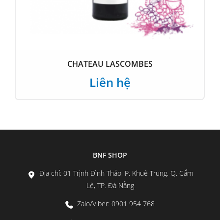
CHATEAU LASCOMBES
Liên hệ
BNF SHOP
Địa chỉ: 01 Trịnh Đình Thảo, P. Khuê Trung, Q. Cẩm
Lệ, TP. Đà Nẵng
Zalo/Viber: 0901 954 768