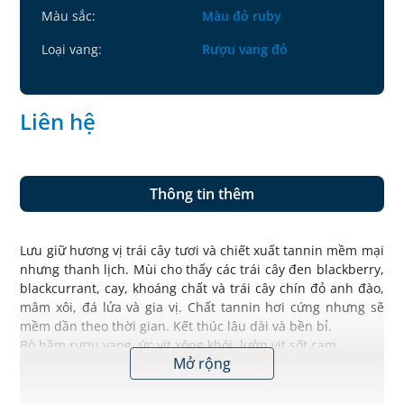
Màu sắc:
Màu đỏ ruby
Loại vang:
Rượu vang đỏ
Liên hệ
Thông tin thêm
Lưu giữ hương vị trái cây tươi và chiết xuất tannin mềm mại
nhưng thanh lịch. Mùi cho thấy các trái cây đen blackberry,
blackcurrant, cay, khoáng chất và trái cây chín đỏ anh đào,
mâm xôi, đá lửa và gia vị. Chất tannin hơi cứng nhưng sẽ
mềm dần theo thời gian. Kết thúc lâu dài và bền bỉ.
Bò hầm rượu vang, ức vịt xông khói, lườn vịt sốt cam…
Mở rộng