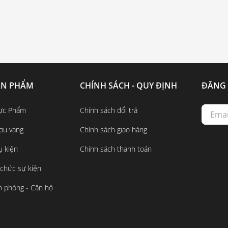
ẢN PHẨM
CHÍNH SÁCH - QUY ĐỊNH
ĐĂNG 
ực Phẩm
Chính sách đổi trả
ợu vang
Chính sách giao hàng
ụ kiện
Chính sách thanh toán
 chức sự kiện
n phòng - Căn hộ