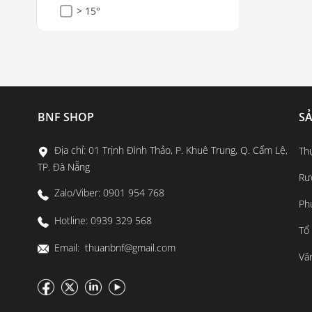
> 15°
BNF SHOP
S
Địa chỉ: 01 Trịnh Đình Thảo, P. Khuê Trung, Q. Cẩm Lệ,
Th
TP. Đà Nẵng
Rư
Zalo/Viber: 0901 954 768
Ph
Hotline: 0939 329 568
Tổ
Email: thuanbnf@gmail.com
Vă