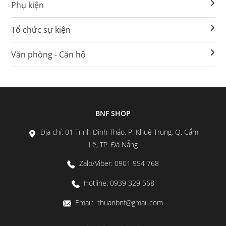
Phụ kiện
Tổ chức sự kiện
Văn phòng - Căn hộ
BNF SHOP
Địa chỉ: 01 Trịnh Đình Thảo, P. Khuê Trung, Q. Cẩm
Lệ, TP. Đà Nẵng
Zalo/Viber: 0901 954 768
Hotline: 0939 329 568
Email: thuanbnf@gmail.com