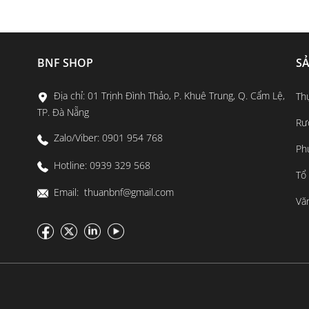
BNF SHOP
S
Địa chỉ: 01 Trịnh Đình Thảo, P. Khuê Trung, Q. Cẩm Lệ,
Th
TP. Đà Nẵng
Rư
Zalo/Viber: 0901 954 768
Ph
Hotline: 0939 329 568
Tổ
Email: thuanbnf@gmail.com
Vă