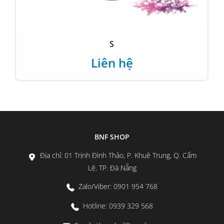
M NEGROAMARO
Liên hệ
BNF SHOP
Địa chỉ: 01 Trịnh Đình Thảo, P. Khuê Trung, Q. Cẩm
Lệ, TP. Đà Nẵng
Zalo/Viber: 0901 954 768
Hotline: 0939 329 568