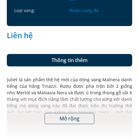
Loại vang:
Rượu vang đỏ
Liên hệ
Thông tin thêm
Juliet là sản phẩm thế hệ mới của dòng vang Malnera danh
tiếng của hãng Tinazzi. Rượu được pha trộn bởi 2 giống
nho Merlot và Malvasia Nera và được ủ trong thùng gỗ sồi 6
tháng với mục đích nâng tầm chất lượng cho xứng với danh
tiếng mà dòng vang này đã đạt được trên thị trường thế
giới. Sự kết hợp của giống nho Malvasia Nera – một đại
Mở rộng
diện của khí hậu nóng khô vùng miền nam nước Ý với
hương chocolate, mận đen và hoa tươi, cùng Merlot – một
trong 6 giống nho chính của thế giới với tính chất đằm
thắm, mượt mà của anh đào, hoa hồng và tannin mềm mại