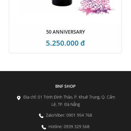
50 ANNIVERSARY
5.250.000 đ
BNF SHOP
Địa chỉ: 01 Trịnh Đình Thảo, P. Khuê Trung, Q. Cẩm
Lệ, TP. Đà Nẵng
Zalo/Viber: 0901 954 768
Hotline: 0939 329 568