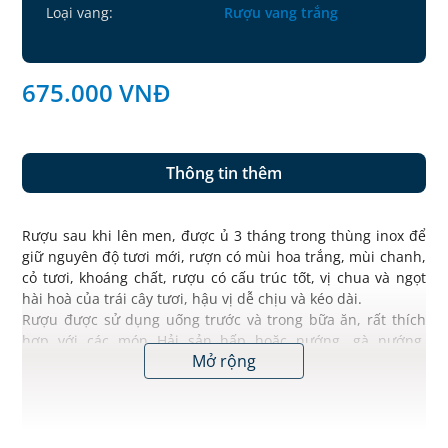
Loại vang:
Rượu vang trắng
675.000
VNĐ
Thông tin thêm
Rượu sau khi lên men, được ủ 3 tháng trong thùng inox để
giữ nguyên độ tươi mới, rượn có mùi hoa trắng, mùi chanh,
cỏ tươi, khoáng chất, rượu có cấu trúc tốt, vị chua và ngọt
hài hoà của trái cây tươi, hậu vị dễ chịu và kéo dài.
Rượu được sử dụng uống trước và trong bữa ăn, rất thích
hợp với các món Hải sản hấp hoặc nướng, gà nướng,
Mở rộng
barbecue, sushi, cá hồi sống.