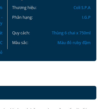
0%
Thương hiệu:
Coli S.P.A
 -
Phân hạng:
I.G.P
ly
ật
Quy cách:
Thùng 6 chai x 750ml
 C
Màu sắc:
Màu đỏ ruby đậm
đỏ