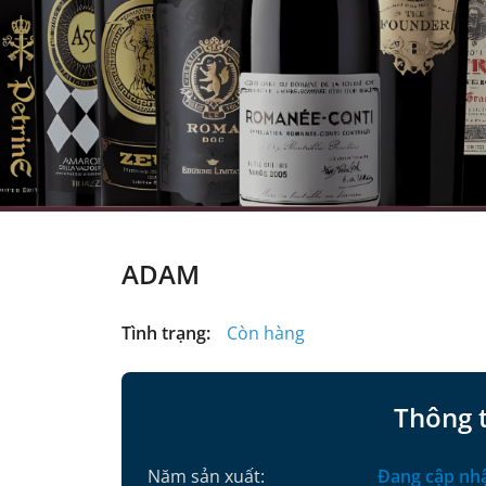
ADAM
Tình trạng:
Còn hàng
Thông 
Năm sản xuất:
Đang cập nh