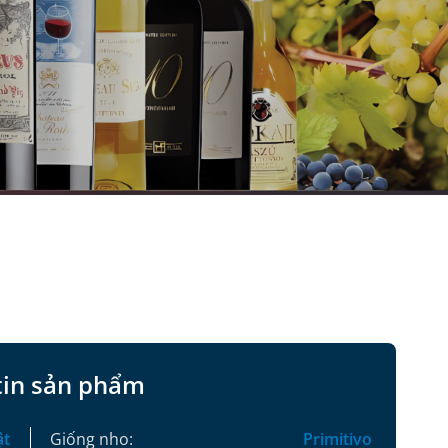
tin sản phẩm
ật
Giống nho:
Primitivo