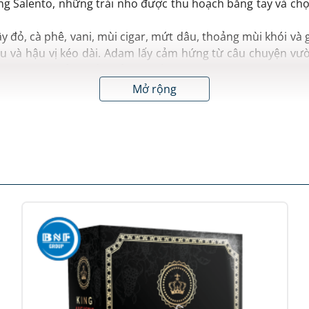
 Salento, những trái nho được thu hoạch bằng tay và chọn 
đỏ, cà phê, vani, mùi cigar, mứt dâu, thoảng mùi khói và g
dịu và hậu vị kéo dài. Adam lấy cảm hứng từ câu chuyện v
oại, là nơi khởi nguồn của sự sống và trí tuệ. Như nhà văn 
phẩm ngợi ca trí tuệ và công sức của những con người miệt
Mở rộng
phô mai.