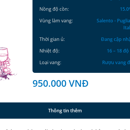
Nồng độ cồn:
15.
Vùng làm vang:
Salento - Puglia
Ita
Thời gian ủ:
Đang cập nh
Nhiệt độ:
16 – 18 độ
Loại vang:
Rượu vang 
950.000
VNĐ
Thông tin thêm