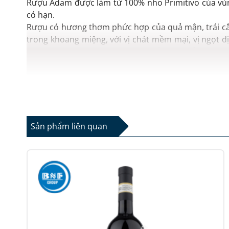
Rượu Adam được làm từ 100% nho Primitivo của vùng
có hạn.
Rượu có hương thơm phức hợp của quả mận, trái cây 
trong khoang miệng, với vị chát mềm mại, vị ngọt 
tạo ra Adam và Eva, 2 con người đầu tiên của nhân l
con người mới tạo ra rượu vang!”, Adam là một sản 
Thích hợp với các món thịt nướng, bò bíp- tết hoặc 
Sản phẩm liên quan