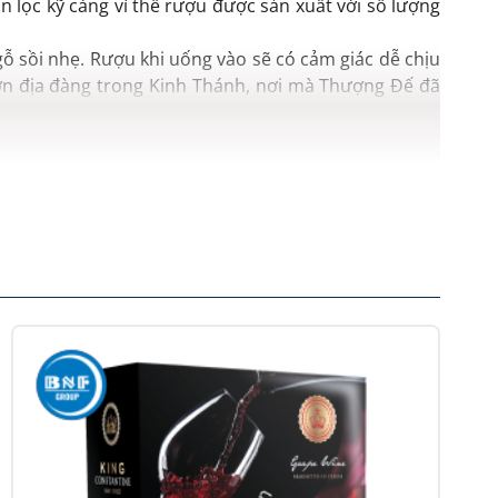
lọc kỹ càng vì thế rượu được sản xuất với số lượng
ỗ sồi nhẹ. Rượu khi uống vào sẽ có cảm giác dễ chịu
ườn địa đàng trong Kinh Thánh, nơi mà Thượng Đế đã
Victor Hugo đã từng nói: “Thượng Đế chỉ tạo ra nước,
 mài tìm kiếm sự hoàn mỹ của hương vị.