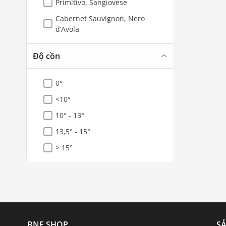
Primitivo, Sangiovese
Cabernet Sauvignon, Nero
d’Avola
Độ cồn
0°
<10°
10° - 13°
13,5° - 15°
> 15°
BNF SHOP
S