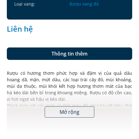
Loại vang:
Rượu vang đỏ
Liên hệ
Thông tin thêm
Rượu có hương thơm phức hợp và đậm vị của quả dâu
hoang dã, mận, mứt dâu, các loại trái cây đỏ, mùi khoáng,
mùi da thuộc, mùi khói kết hợp hương thơm mát của bạc
hà kéo dài bền bỉ trong khoang miệng. Rượu có độ cồn cao,
vị hơi ngọt và hậu vị kéo dài.
Thích hợp với các món có thịt màu đỏ như bò sốt tiêu, thịt
Mở rộng
cừu nướng hoặc phô mai.