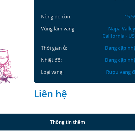
Nồng độ cồn:
15.
Vùng làm vang:
Napa Valley
California - U
Thời gian ủ:
Đang cập nh
Nhiệt độ:
Đang cập nh
Loại vang:
Rượu vang 
Liên hệ
Thông tin thêm