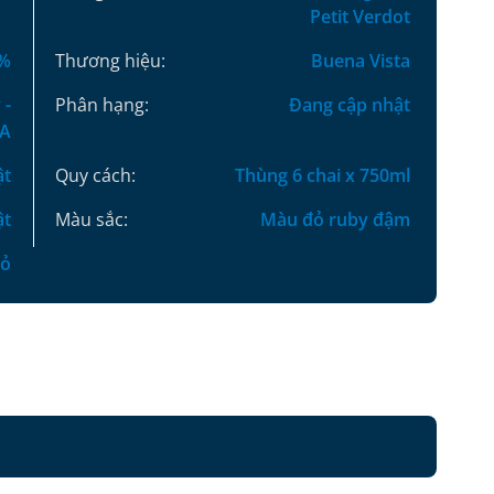
Petit Verdot
5%
Thương hiệu:
Buena Vista
 -
Phân hạng:
Đang cập nhật
SA
ật
Quy cách:
Thùng 6 chai x 750ml
ật
Màu sắc:
Màu đỏ ruby đậm
đỏ