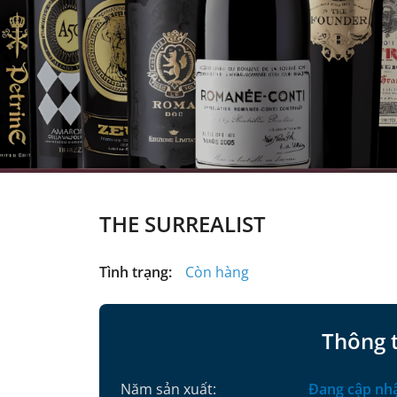
THE SURREALIST
Tình trạng:
Còn hàng
Thông 
Năm sản xuất:
Đang cập nh