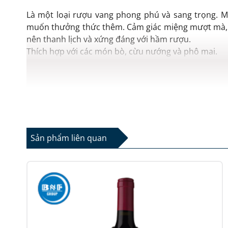
Là một loại rượu vang phong phú và sang trọng. Mở
muốn thưởng thức thêm. Cảm giác miệng mượt mà, s
nên thanh lịch và xứng đáng với hầm rượu.
Thích hợp với các món bò, cừu nướng và phô mai.
Sản phẩm liên quan