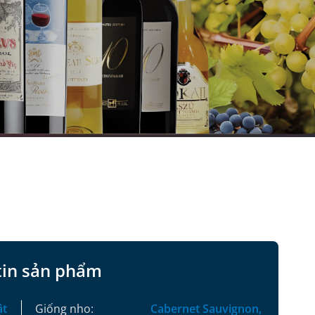
tin sản phẩm
ật
Giống nho:
Cabernet Sauvignon,