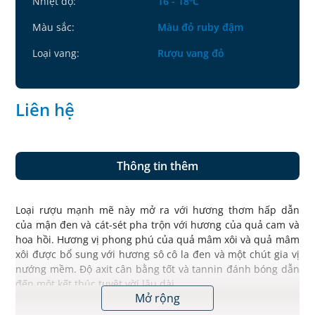
Nhiệt độ:
16 - 18ºC
Màu sắc:
Màu đỏ ruby đậm
Loại vang:
Rượu vang đỏ
Liên hệ
Thông tin thêm
Loại rượu mạnh mẽ này mở ra với hương thơm hấp dẫn
của mận đen và cát-sét pha trộn với hương của quả cam và
hoa hồi. Hương vị phong phú của quả mâm xôi và quả mâm
xôi được bổ sung với hương sô cô la đen và một chút gia vị
nướng mềm. Độ axit cân bằng tốt và tannin đánh bóng dẫn
đến một kết thúc tuyệt vời lâu dài.
Mở rộng
Thích hợp với các món bò, cừu nướng và phô mai