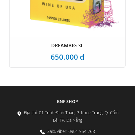
DREAMBIG 3L
650.000 đ
BNF SHOP
Địa chỉ: 01 Trịnh Đình Thảo, P. Khuê Trung, Q. Cẩm
Lệ, TP. Đà Nẵng
Zalo/Viber: 0901 954 768