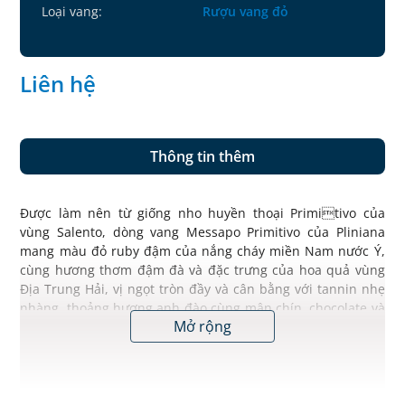
Loại vang:
Rượu vang đỏ
Liên hệ
Thông tin thêm
Được làm nên từ giống nho huyền thoại Primitivo của
vùng Salento, dòng vang Messapo Primitivo của Pliniana
mang màu đỏ ruby đậm của nắng cháy miền Nam nước Ý,
cùng hương thơm đậm đà và đặc trưng của hoa quả vùng
Địa Trung Hải, vị ngọt tròn đầy và cân bằng với tannin nhẹ
nhàng, thoảng hương anh đào cùng mận chín, chocolate và
Mở rộng
vani đã tạo nên sự mềm mại quyến rũ và thanh lịch rất
riêng. Plinana là một trong số ít những nhà làm vang hiện
vẫn còn bảo tồn được phương pháp sản xuất vang Primitivo
theo cách truyền thống, dòng vang vốn được mệnh danh là
Rượu vang của Chúa.