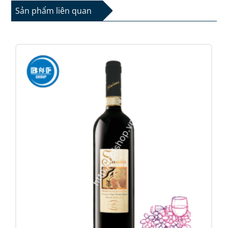
Sản phẩm liên quan
Thích hợp với các món thịt bò, thịt cừu hầm hoặc nướng
cùng với phô mai.