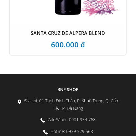
SANTA CRUZ DE ALPERA BLEND
600.000 đ
BNF SHOP
Địa chỉ: 01 Trịnh Đình Thảo, P. Khuê Trung, Q. Cẩm
Lệ, TP. Đà Nẵng
Zalo/Viber: 0901 954 768
Hotline: 0939 329 568