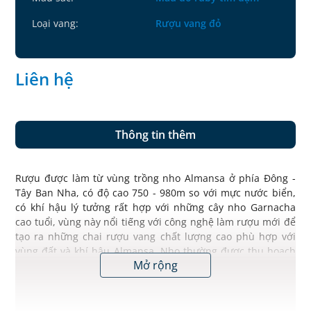
Loại vang:
Rượu vang đỏ
Liên hệ
Thông tin thêm
Rượu được làm từ vùng trồng nho Almansa ở phía Đông -
Tây Ban Nha, có độ cao 750 - 980m so với mực nước biển,
có khí hậu lý tưởng rất hợp với những cây nho Garnacha
cao tuổi, vùng này nổi tiếng với công nghệ làm rượu mới để
tạo ra những chai rượu vang chất lượng cao phù hợp với
vùng đất và khí hậu Almansa. Nho thường được thu hoạch
Mở rộng
bằng tay từ giữa tháng 9.
Sau khi nho được thu hoạch, được đem đi ép, ngâm vỏ và
lên men với nhiệt độ thấp trong khoảng 15 ngày nhằm mục
đích tạo ra những chai vang có chất lượng, rượu và được ủ