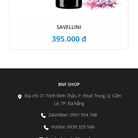
SAVELLINI
395.000 đ
BNF SHOP
Địa chỉ: 01 Trịnh Đình Thảo, P. Khuê Trung, Q. Cẩm
Lệ, TP. Đà Nẵng
Zalo/Viber: 0901 954 768
Hotline: 0939 329 568