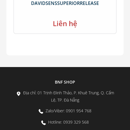
DAVIDSENSSUPERIORRELEASE
Liên hệ
BNF SHOP
Địa chỉ: 01 Trịnh Đình Thảo, P. Khuê Trung, Q. Cẩm
Lệ, TP. Đà Nẵng
Zalo/Viber: 0901 954 768
Hotline: 0939 329 568