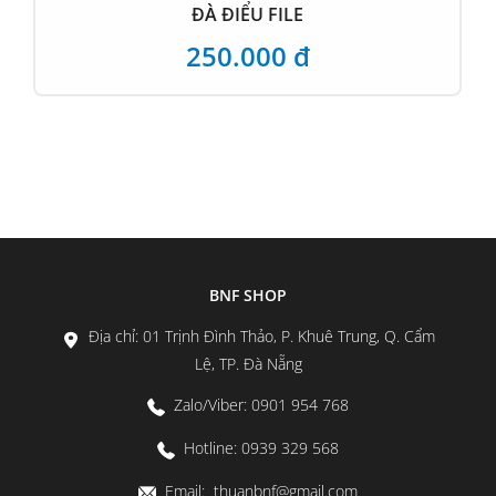
ĐÀ ĐIỂU FILE
250.000 đ
BNF SHOP
Địa chỉ: 01 Trịnh Đình Thảo, P. Khuê Trung, Q. Cẩm
Lệ, TP. Đà Nẵng
Zalo/Viber: 0901 954 768
Hotline: 0939 329 568
Email: thuanbnf@gmail.com