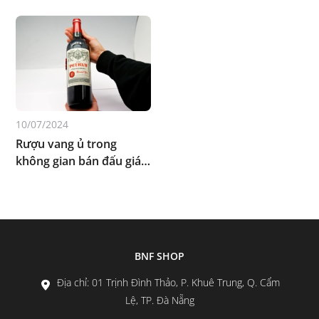
10/07/2024
Rượu vang ủ trong
không gian bán đấu giá
triệu đô
BNF SHOP
Địa chỉ: 01 Trịnh Đình Thảo, P. Khuê Trung, Q. Cẩm
Lệ, TP. Đà Nẵng