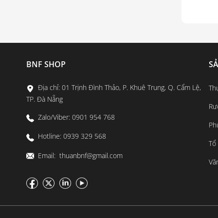
BNF SHOP
S
Địa chỉ: 01 Trịnh Đình Thảo, P. Khuê Trung, Q. Cẩm Lệ,
Th
TP. Đà Nẵng
Rư
Zalo/Viber: 0901 954 768
Ph
Hotline: 0939 329 568
Tổ
Email: thuanbnf@gmail.com
Vă