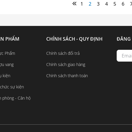
1
2
3
4
5
6
ẢN PHẨM
CHÍNH SÁCH - QUY ĐỊNH
ĐĂNG 
ực Phẩm
Chính sách đổi trả
ợu vang
Chính sách giao hàng
ụ kiện
Chính sách thanh toán
 chức sự kiện
n phòng - Căn hộ